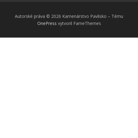
Autorské práva © 2026 Kamenárstvo Pavlisko
–
Tému
OnePress
vytvoril FameThemes