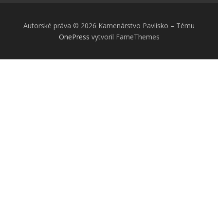
Autorské práva © 2026 Kamenárstvo Pavlisko
–
Tému
OnePress
vytvoril FameThemes